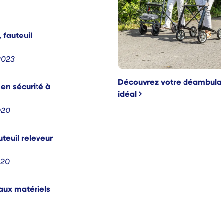
, fauteuil
2023
Découvrez votre déambula
en sécurité à
idéal
020
uteuil releveur
020
aux matériels