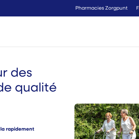
Pharmacies Zorgpunt
Langer Thuis
Conta
Location
Vente
ur des
de qualité
ela rapidement