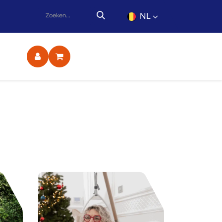
NL
ct