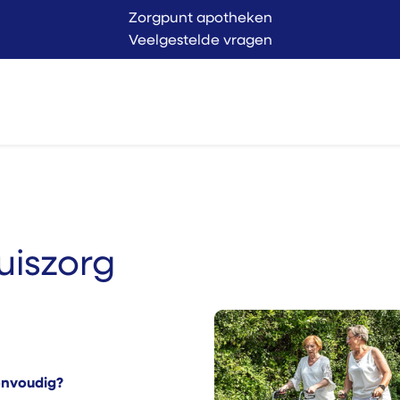
Zorgpunt apotheken
Veelgestelde vragen
Langer Thuis
Conta
endienst
Verkoop
huiszorg
eenvoudig?