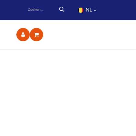
NL
ct