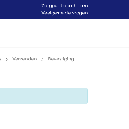
Zorgpunt apotheken
Veelgestelde vragen
Langer Thuis
Conta
endienst
Verkoop
s
Verzenden
Bevestiging