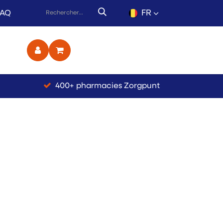
FR
FAQ
ct
400+ pharmacies Zorgpunt