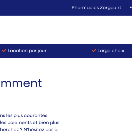
Pharmacies Zorgpunt
Langer Thuis
Conta
Location
Vente
Location par jour
Large choix
uemment
ns les plus courantes
les paiements et bien plus
herchez ? N'hésitez pas à