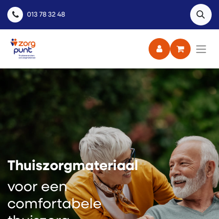
013 78 32 48
Thuiszorgmateriaal
voor een
comfortabele