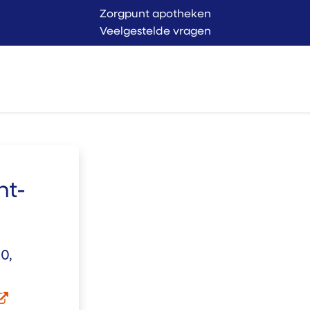
Zorgpunt apotheken
Veelgestelde vragen
Langer Thuis
Conta
endienst
Verkoop
nt-
0,