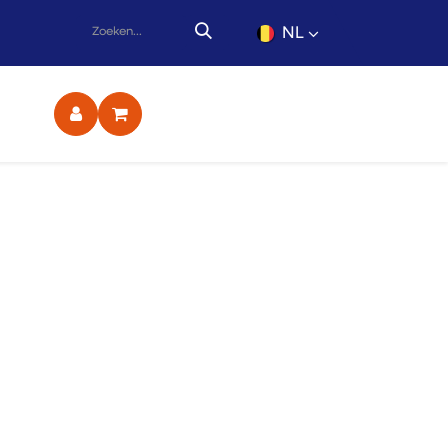
NL
ct