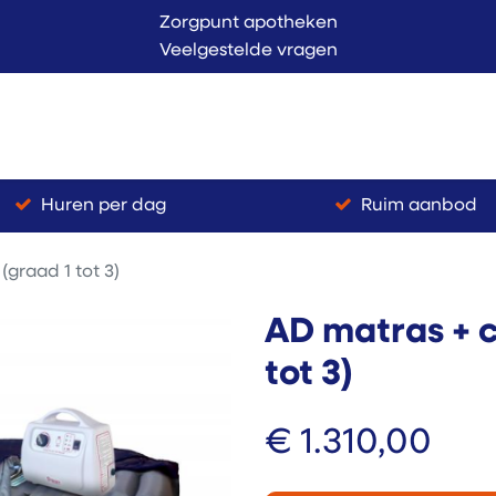
Zorgpunt apotheken
Veelgestelde vragen
Langer Thuis
Conta
endienst
Verkoop
Huren per dag
Ruim aanbod
graad 1 tot 3)
AD matras + 
tot 3)
€
1.310,00