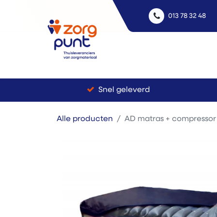
013 78 32 48
Uitle
Snel geleverd
Alle producten
AD matras + compressor (