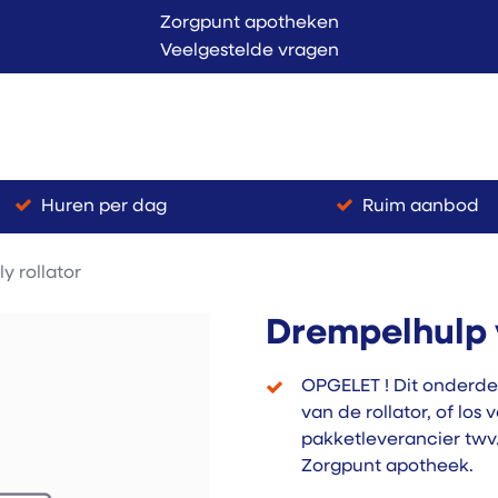
Zorgpunt apotheken
Veelgestelde vragen
Langer Thuis
Conta
endienst
Verkoop
Huren per dag
Ruim aanbod
y rollator
Drempelhulp v
OPGELET ! Dit onderdee
van de rollator, of los
pakketleverancier twv. 
Zorgpunt apotheek.