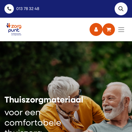
013 78 32 48
Thuiszorgmateriaal
voor een
comfortabele