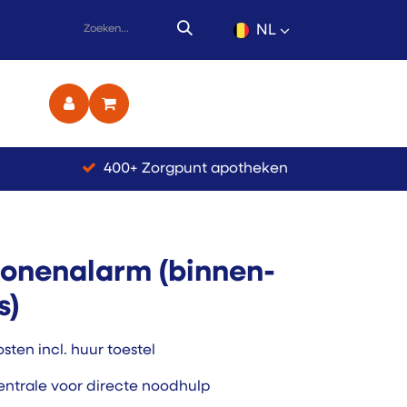
NL
ct
400+ Zorgpunt apotheken
onenalarm (binnen-
s)
sten incl. huur toestel
entrale voor directe noodhulp