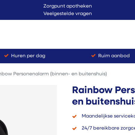
Zorgpunt apotheken
Veelgestelde vragen
Langer Thuis
Conta
endienst
Verkoop
Huren per dag
Ruim aanbod
nbow Personenalarm (binnen- en buitenshuis)
Rainbow Pers
en buitenshui
Maandelijkse serviceko
24/7 bereikbare zorgc