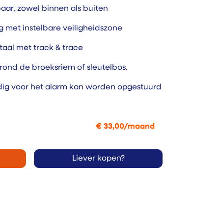
baar, zowel binnen als buiten
 met instelbare veiligheidszone
taal met track & trace
nd de broeksriem of sleutelbos.
dig voor het alarm kan worden opgestuurd
€
33,00
/
maand
Liever kopen?