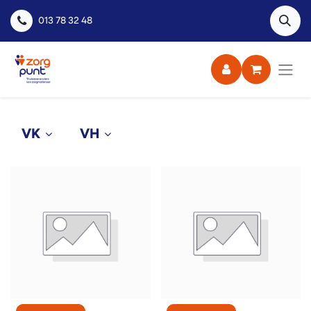
013 78 32 48
VK
VH