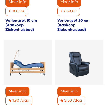
Meer info
Meer info
€
150,00
€
250,00
Verlengset 10 cm
Verlengset 20 cm
(Aankoop
(Aankoop
Ziekenhuisbed)
Ziekenhuisbed)
Meer info
Meer info
€
1,90
/
dag
€
3,50
/
dag