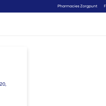
Pharmacies Zorgpunt
Langer Thuis
Conta
Location
Vente
20,