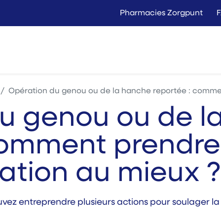
Pharmacies Zorgpunt
Langer Thuis
Conta
Location
Vente
Opération du genou ou de la hanche reportée : comment pre
u genou ou de l
comment prendre
lation au mieux ?
vez entreprendre plusieurs actions pour soulager la