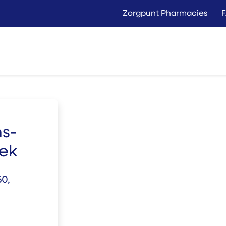
Zorgpunt Pharmacies
Langer Thuis
Conta
Rent
Buy
s-
ek
0,