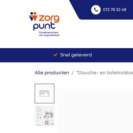
013 78 32 48
Uitle
Snel geleverd
Alle producten
*Douche- en toiletrolsto