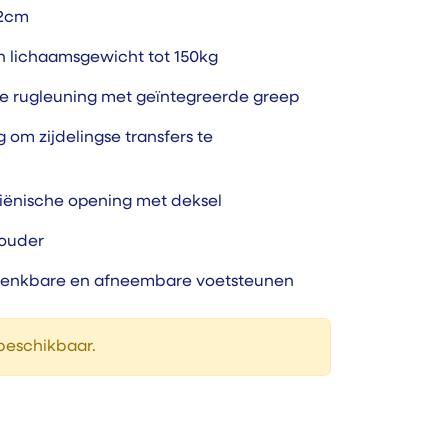
52cm
 lichaamsgewicht tot 150kg
 rugleuning met geïntegreerde greep
om zijdelingse transfers te
giënische opening met deksel
houder
wenkbare en afneembare voetsteunen
 beschikbaar.