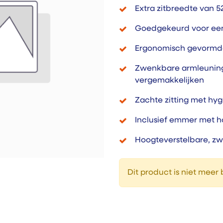
Extra zitbreedte van 
Goedgekeurd voor een
Ergonomisch gevormde
Zwenkbare armleuning 
vergemakkelijken
Zachte zitting met hy
Inclusief emmer met 
Hoogteverstelbare, z
Dit product is niet meer