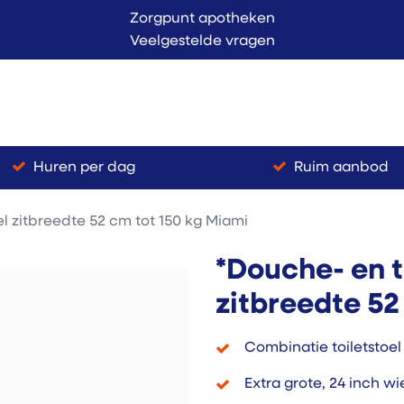
Zorgpunt apotheken
Veelgestelde vragen
Langer Thuis
Conta
endienst
Verkoop
Huren per dag
Ruim aanbod
el zitbreedte 52 cm tot 150 kg Miami
*Douche- en t
zitbreedte 52
Combinatie toiletstoel
Extra grote, 24 inch w