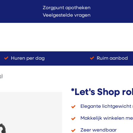
Zorgpunt apotheken
Veelgestelde vragen
Langer Thuis
Conta
endienst
Verkoop
Huren per dag
Ruim aanbod
g)
*Let's Shop rol
Elegante lichtgewicht r
Makkelijk winkelen me
Zeer wendbaar