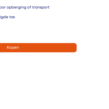
oor opberging of transport
vigde tas
Kopen